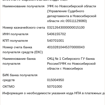
Наименование получателя
УФК по Новосибирской области
(Управление Судебного
департамента в Новосибирской
области л/с 05511129080)
Номер казначейского счета
03212643000000015100
ИНН получателя
5406155702
КПП получателя
540701001
Номер счета банка
40102810445370000043
получателя средств (ЕКС)
Наименование банка
ОКЦ № 1 Сибирского ГУ банка
получателя
России//УФК по Новосибирской
области г. Новосибирск
БИК банка получателя
средств
015004950
ОКТМО
50701000
Информация о необходимости указания кода НПА в платежных
д